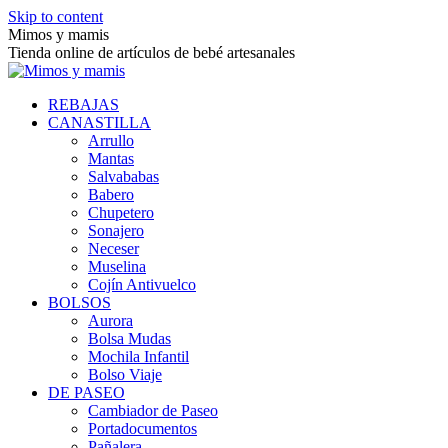
Skip to content
Mimos y mamis
Tienda online de artículos de bebé artesanales
REBAJAS
CANASTILLA
Arrullo
Mantas
Salvababas
Babero
Chupetero
Sonajero
Neceser
Muselina
Cojín Antivuelco
BOLSOS
Aurora
Bolsa Mudas
Mochila Infantil
Bolso Viaje
DE PASEO
Cambiador de Paseo
Portadocumentos
Pañalera