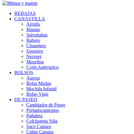
REBAJAS
CANASTILLA
Arrullo
Mantas
Salvababas
Babero
Chupetero
Sonajero
Neceser
Muselina
Cojín Antivuelco
BOLSOS
Aurora
Bolsa Mudas
Mochila Infantil
Bolso Viaje
DE PASEO
Cambiador de Paseo
Portadocumentos
Pañalera
Colchoneta Silla
Saco Capazo
Cubre Capazo