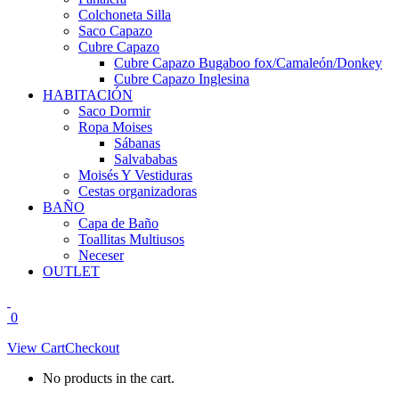
Colchoneta Silla
Saco Capazo
Cubre Capazo
Cubre Capazo Bugaboo fox/Camaleón/Donkey
Cubre Capazo Inglesina
HABITACIÓN
Saco Dormir
Ropa Moises
Sábanas
Salvababas
Moisés Y Vestiduras
Cestas organizadoras
BAÑO
Capa de Baño
Toallitas Multiusos
Neceser
OUTLET
0
View Cart
Checkout
No products in the cart.