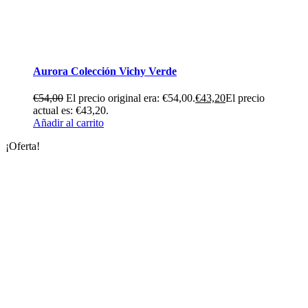
Aurora Colección Vichy Verde
€
54,00
El precio original era: €54,00.
€
43,20
El precio
actual es: €43,20.
Añadir al carrito
¡Oferta!