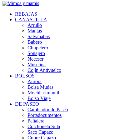
REBAJAS
CANASTILLA
Arrullo
Mantas
Salvababas
Babero
Chupetero
Sonajero
Neceser
Muselina
Cojín Antivuelco
BOLSOS
Aurora
Bolsa Mudas
Mochila Infantil
Bolso Viaje
DE PASEO
Cambiador de Paseo
Portadocumentos
Pañalera
Colchoneta Silla
Saco Capazo
Cubre Capazo