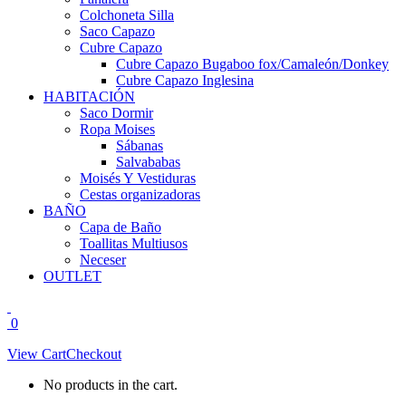
Colchoneta Silla
Saco Capazo
Cubre Capazo
Cubre Capazo Bugaboo fox/Camaleón/Donkey
Cubre Capazo Inglesina
HABITACIÓN
Saco Dormir
Ropa Moises
Sábanas
Salvababas
Moisés Y Vestiduras
Cestas organizadoras
BAÑO
Capa de Baño
Toallitas Multiusos
Neceser
OUTLET
0
View Cart
Checkout
No products in the cart.