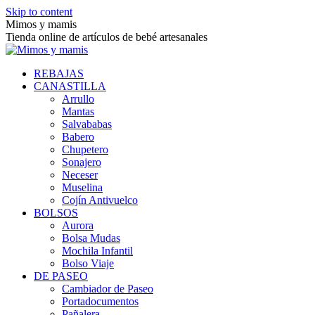
Skip to content
Mimos y mamis
Tienda online de artículos de bebé artesanales
REBAJAS
CANASTILLA
Arrullo
Mantas
Salvababas
Babero
Chupetero
Sonajero
Neceser
Muselina
Cojín Antivuelco
BOLSOS
Aurora
Bolsa Mudas
Mochila Infantil
Bolso Viaje
DE PASEO
Cambiador de Paseo
Portadocumentos
Pañalera