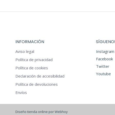
€54,00.
€46,0
INFORMACIÓN
SÍGUENOS
Aviso legal
Instagram
Facebook
Política de privacidad
Twitter
Política de cookies
Youtube
Declaración de accesibilidad
Política de devoluciones
Envíos
Diseño tienda online por Webhoy