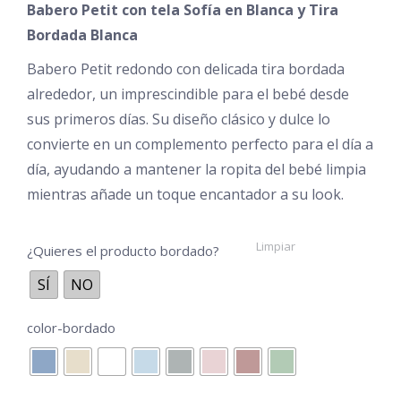
Babero Petit con tela Sofía en Blanca y Tira
desde
Bordada Blanca
€19,95
Babero Petit redondo con delicada tira bordada
hasta
alrededor, un imprescindible para el bebé desde
€25,95
sus primeros días. Su diseño clásico y dulce lo
convierte en un complemento perfecto para el día a
día, ayudando a mantener la ropita del bebé limpia
mientras añade un toque encantador a su look.
Limpiar
¿Quieres el producto bordado?
SÍ
NO
color-bordado