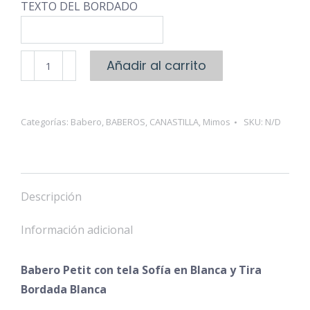
TEXTO DEL BORDADO
Babero
Añadir al carrito
Petit
Tira
Bordada
Categorías:
Babero
,
BABEROS
,
CANASTILLA
,
Mimos
SKU:
N/D
cantidad
Descripción
Información adicional
Babero Petit con tela Sofía en Blanca y Tira
Bordada Blanca