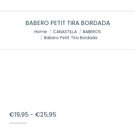
BABERO PETIT TIRA BORDADA
You are here:
Home
CANASTILLA
BABEROS
Babero Petit Tira Bordada
Rango
€
19,95
-
€
25,95
de
precios: