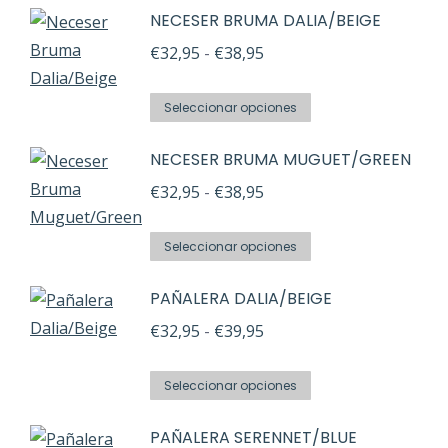
NECESER BRUMA DALIA/BEIGE
Rango
€
32,95
-
€
38,95
de
Este
precios:
Seleccionar opciones
producto
desde
NECESER BRUMA MUGUET/GREEN
tiene
€32,95
múltiples
Rango
€
32,95
-
€
38,95
hasta
variantes.
de
€38,95
Este
Las
precios:
Seleccionar opciones
producto
opciones
desde
PAÑALERA DALIA/BEIGE
tiene
se
€32,95
múltiples
pueden
Rango
€
32,95
-
€
39,95
hasta
variantes.
elegir
de
€38,95
Este
Las
en
precios:
Seleccionar opciones
producto
opciones
la
desde
PAÑALERA SERENNET/BLUE
tiene
se
página
€32,95