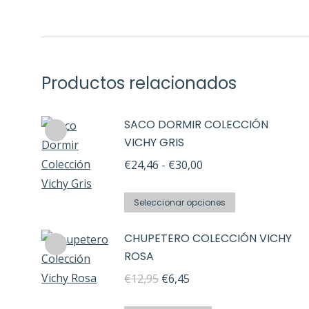
Productos relacionados
SACO DORMIR COLECCIÓN
VICHY GRIS
Rango
€
24,46
-
€
30,00
de
Este
precios:
Seleccionar opciones
producto
desde
CHUPETERO COLECCIÓN VICHY
tiene
€24,46
ROSA
múltiples
hasta
El
El
variantes.
€
12,95
€
6,45
€30,00
precio
precio
Las