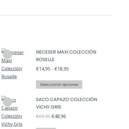
NECESER MAXI COLECCIÓN
ROSELLE
Rango
€
14,95
-
€
18,95
de
Este
precios:
Seleccionar opciones
producto
desde
SACO CAPAZO COLECCIÓN
tiene
€14,95
VICHY GRIS
múltiples
hasta
El
El
variantes.
€
69,95
€
48,96
€18,95
precio
precio
Las