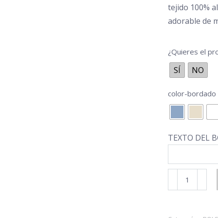
tejido 100% a
adorable de 
¿Quieres el p
SÍ
NO
color-bordado
TEXTO DEL B
BOLSA
COLECCIÓN
VICHY
GRIS