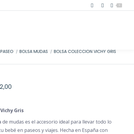
0
re:
 PASEO
BOLSA MUDAS
BOLSA COLECCIÓN VICHY GRIS
Rango
12,00
de
precios:
Vichy Gris
desde
€8,00
 de mudas es el accesorio ideal para llevar todo lo
tu bebé en paseos y viajes. Hecha en España con
hasta