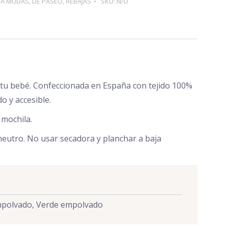
SA MUDAS
,
DE PASEO
,
REBAJAS
SKU:
N/D
n tu bebé. Confeccionada en España con tejido 100%
o y accesible.
 mochila.
neutro. No usar secadora y planchar a baja
empolvado, Verde empolvado