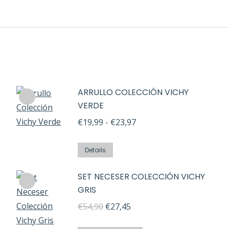
ARRULLO COLECCIÓN VICHY
VERDE
Rango
€
19,99
-
€
23,97
de
Este
precios:
Details
producto
desde
SET NECESER COLECCIÓN VICHY
tiene
€19,99
GRIS
múltiples
hasta
El
variantes.
El
€
54,90
€
27,45
€23,97
precio
Las
precio