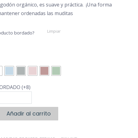
lgodón orgánico, es suave y práctica. ¡Una forma
€12,00
mantener ordenadas las muditas
Limpiar
roducto bordado?
ORDADO (+8)
Añadir al carrito