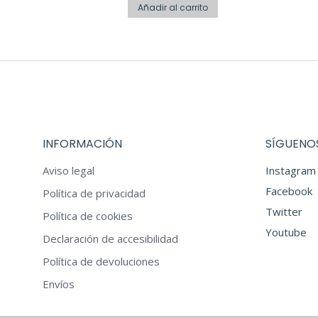
original
actual
opciones
Añadir al carrito
era:
es:
se
€12,95.
€6,45.
pueden
elegir
en
la
página
INFORMACIÓN
SÍGUENOS
de
producto
Aviso legal
Instagram
Facebook
Política de privacidad
Twitter
Política de cookies
Youtube
Declaración de accesibilidad
Política de devoluciones
Envíos