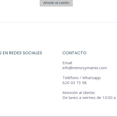
original
opciones
actual
Añadir al carrito
era:
se
es:
€54,90.
pueden
€27,45.
elegir
en
la
página
 EN REDES SOCIALES
CONTACTO
de
producto
Email:
info@mimosymamis.com
Teléfono / Whatsapp:
620 03 73 98
Atención al cliente:
De lunes a viernes de 10:00 a