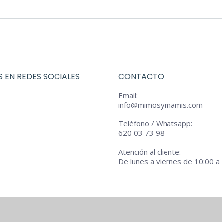
tiene
pueden
€9,60
múltiples
elegir
hasta
variantes.
en
€16,00
Las
la
opciones
página
 EN REDES SOCIALES
CONTACTO
se
de
pueden
producto
Email:
info@mimosymamis.com
elegir
en
Teléfono / Whatsapp:
la
620 03 73 98
página
Atención al cliente:
de
De lunes a viernes de 10:00 a
producto