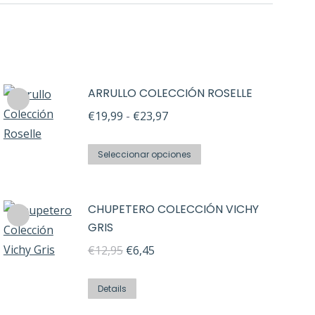
ARRULLO COLECCIÓN ROSELLE
Rango
€
19,99
-
€
23,97
de
Este
precios:
Seleccionar opciones
producto
desde
tiene
€19,99
CHUPETERO COLECCIÓN VICHY
múltiples
hasta
GRIS
variantes.
€23,97
El
El
€
12,95
€
6,45
Las
precio
precio
opciones
original
actual
Details
se
era:
es:
pueden