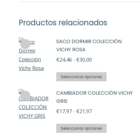
Productos relacionados
SACO DORMIR COLECCIÓN
VICHY ROSA
Rango
€
24,46
-
€
30,00
de
Este
precios:
Seleccionar opciones
producto
desde
CAMBIADOR COLECCIÓN VICHY
tiene
€24,46
GRIS
múltiples
hasta
Rango
variantes.
€
17,97
-
€
21,97
€30,00
de
Las
Este
precios:
opciones
Seleccionar opciones
producto
desde
se