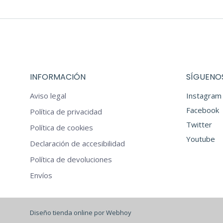
tiene
€17,97
pueden
múltiples
hasta
elegir
variantes.
€21,97
en
Las
la
opciones
página
INFORMACIÓN
SÍGUENOS
se
de
pueden
producto
Aviso legal
Instagram
elegir
Facebook
Política de privacidad
en
Twitter
Política de cookies
la
Youtube
Declaración de accesibilidad
página
Política de devoluciones
de
producto
Envíos
Diseño tienda online por Webhoy