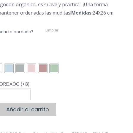
lgodón orgánico, es suave y práctica. ¡Una forma
€12,00
mantener ordenadas las muditas!
Medidas:
24X26 cm
Limpiar
roducto bordado?
ORDADO (+8)
Añadir al carrito