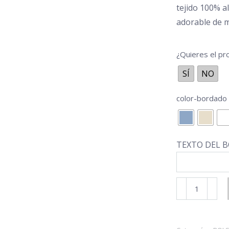
tejido 100% a
adorable de 
¿Quieres el p
SÍ
NO
color-bordado
TEXTO DEL B
Bolsa
Mudas
Colección
Vichy