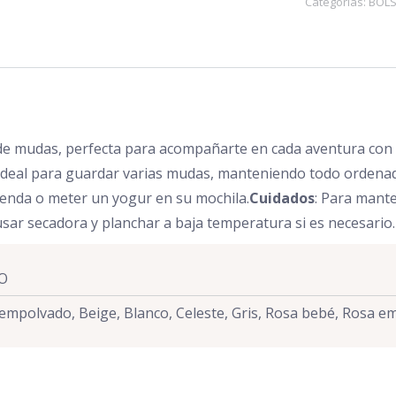
Categorías:
BOL
Rosa
cantidad
sa de mudas, perfecta para acompañarte en cada aventura co
 ideal para guardar varias mudas, manteniendo todo ordenado
rienda o meter un yogur en su mochila.
Cuidados
: Para mante
sar secadora y planchar a baja temperatura si es necesario.
NO
 empolvado, Beige, Blanco, Celeste, Gris, Rosa bebé, Rosa 