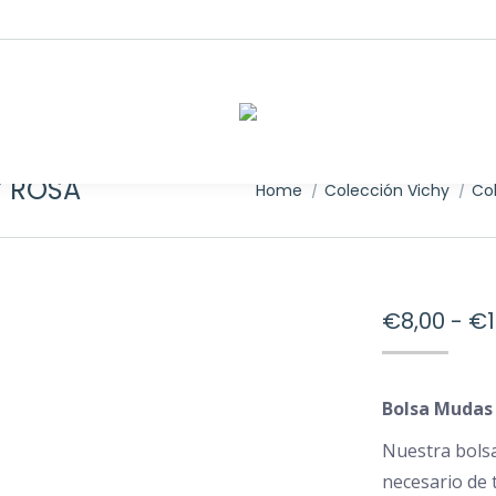
Y ROSA
You are here:
Home
Colección Vichy
Co
€
8,00
-
€
Bolsa Mudas 
Nuestra bolsa
necesario de 