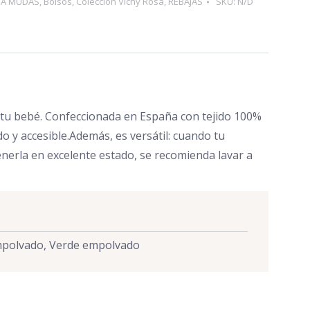
SA MUDAS
,
Bolsos
,
Colección Vichy Rosa
,
REBAJAS
SKU:
N/D
n tu bebé. Confeccionada en España con tejido 100%
 y accesible.Además, es versátil: cuando tu
nerla en excelente estado, se recomienda lavar a
empolvado, Verde empolvado