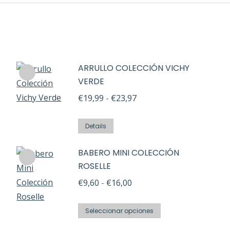
ARRULLO COLECCIÓN VICHY
VERDE
Rango
€
19,99
-
€
23,97
de
Este
precios:
Details
producto
desde
BABERO MINI COLECCIÓN
tiene
€19,99
ROSELLE
múltiples
hasta
variantes.
Rango
€
9,60
-
€
16,00
€23,97
Las
de
Este
opciones
precios:
Seleccionar opciones
producto
se
desde