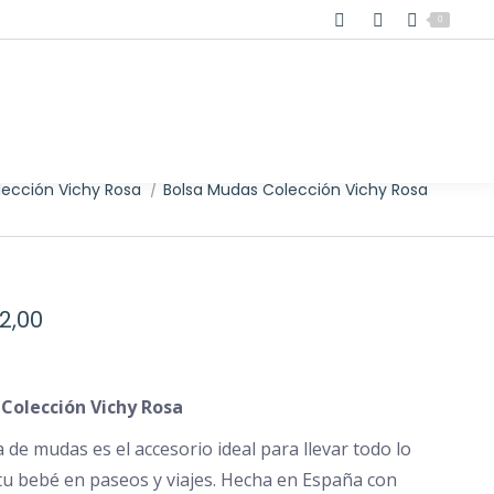
0
lección Vichy Rosa
Bolsa Mudas Colección Vichy Rosa
Rango
12,00
de
precios:
Colección Vichy Rosa
desde
€8,00
 de mudas es el accesorio ideal para llevar todo lo
tu bebé en paseos y viajes. Hecha en España con
hasta