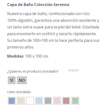
Capa de Baño Colección Serenna
desde
€20,96
Nuestra capa de baño, confeccionada con rizo
100% algodón, garantiza una absorción excelente y
hasta
un tacto extra suave para la piel del bebé. Diseñada
€26,50
para envolverlo en confort y secarlo rápidamente.
Su tamaño de 100×100 cm la hace perfecta para sus
primeros años.
Medidas
: 100 x 100 cm.
Limpiar
¿Quieres el producto bordado?
SÍ
NO
color-bordado