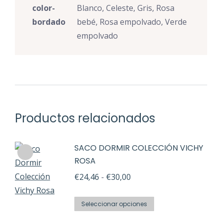
color-
Blanco, Celeste, Gris, Rosa
bordado
bebé, Rosa empolvado, Verde
empolvado
Productos relacionados
SACO DORMIR COLECCIÓN VICHY
ROSA
Rango
€
24,46
-
€
30,00
de
Este
precios:
Seleccionar opciones
producto
desde