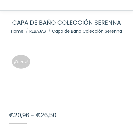
CAPA DE BAÑO COLECCIÓN SERENNA
You are here:
Home
REBAJAS
Capa de Baño Colección Serenna
¡Oferta!
Rango
€
20,96
-
€
26,50
de
precios: