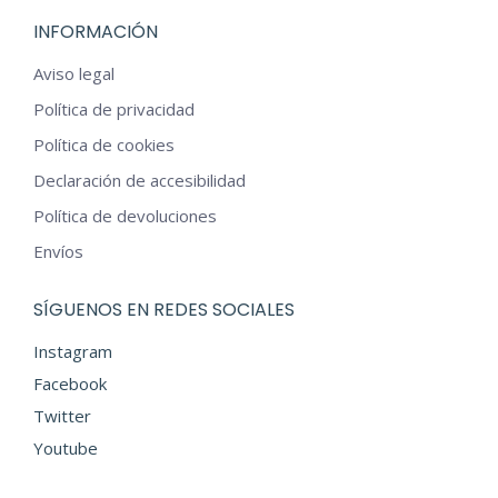
Las
INFORMACIÓN
opciones
se
Aviso legal
pueden
Política de privacidad
elegir
Política de cookies
en
Declaración de accesibilidad
la
Política de devoluciones
página
Envíos
de
producto
SÍGUENOS EN REDES SOCIALES
Instagram
Facebook
Twitter
Youtube