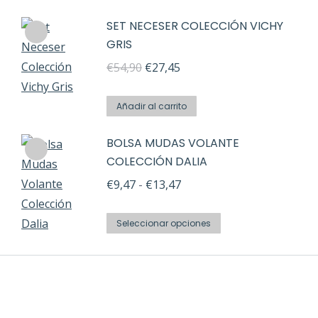
era:
es:
se
de
SET NECESER COLECCIÓN VICHY
€12,95.
€6,45.
pueden
producto
GRIS
elegir
El
El
€
54,90
€
27,45
en
precio
precio
la
original
actual
Añadir al carrito
página
era:
es:
de
BOLSA MUDAS VOLANTE
€54,90.
€27,45.
producto
COLECCIÓN DALIA
Rango
€
9,47
-
€
13,47
de
Este
precios:
Seleccionar opciones
producto
desde
tiene
€9,47
múltiples
hasta
variantes.
€13,47