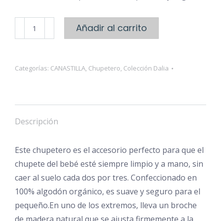
Chupetero
Añadir al carrito
Colección
Dalia
cantidad
Categorías:
CANASTILLA
,
Chupetero
,
Colección Dalia
Descripción
Este chupetero es el accesorio perfecto para que el
chupete del bebé esté siempre limpio y a mano, sin
caer al suelo cada dos por tres. Confeccionado en
100% algodón orgánico, es suave y seguro para el
pequeño.En uno de los extremos, lleva un broche
de madera natural que se ajusta firmemente a la