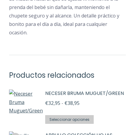
prenda del bebé sin dañarla, manteniendo el
chupete seguro y al alcance. Un detalle práctico y
bonito para el día a día, ideal para cualquier
ocasión.
Productos relacionados
NECESER BRUMA MUGUET/GREEN
Rango
€
32,95
-
€
38,95
de
Este
precios:
Seleccionar opciones
producto
desde