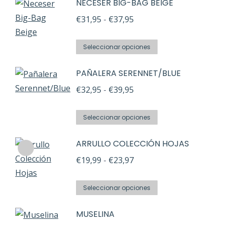
NECESER BIG-BAG BEIGE
Rango
€
31,95
-
€
37,95
de
Este
precios:
Seleccionar opciones
producto
desde
PAÑALERA SERENNET/BLUE
tiene
€31,95
múltiples
Rango
€
32,95
-
€
39,95
hasta
variantes.
de
€37,95
Este
Las
precios:
Seleccionar opciones
producto
opciones
desde
ARRULLO COLECCIÓN HOJAS
tiene
se
€32,95
múltiples
pueden
Rango
€
19,99
-
€
23,97
hasta
variantes.
elegir
de
€39,95
Este
Las
en
precios:
Seleccionar opciones
producto
opciones
la
desde
MUSELINA
tiene
se
página
€19,99