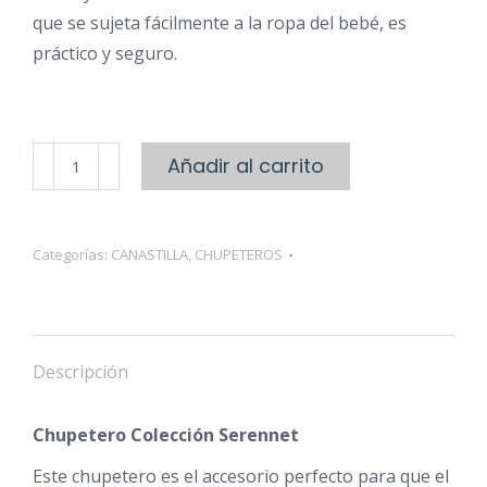
que se sujeta fácilmente a la ropa del bebé, es
práctico y seguro.
Chupetero
Añadir al carrito
Coleccion
Serennet
cantidad
Categorías:
CANASTILLA
,
CHUPETEROS
Descripción
Chupetero Colección Serennet
Este chupetero es el accesorio perfecto para que el