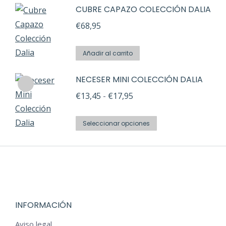
CUBRE CAPAZO COLECCIÓN DALIA
tiene
€24,46
pueden
producto
múltiples
€
68,95
hasta
elegir
variantes.
€30,00
en
Las
la
Añadir al carrito
opciones
página
NECESER MINI COLECCIÓN DALIA
se
de
pueden
Rango
€
13,45
-
€
17,95
producto
elegir
de
Este
en
precios:
Seleccionar opciones
producto
la
desde
tiene
página
€13,45
múltiples
de
hasta
variantes.
producto
€17,95
Las
INFORMACIÓN
opciones
se
Aviso legal