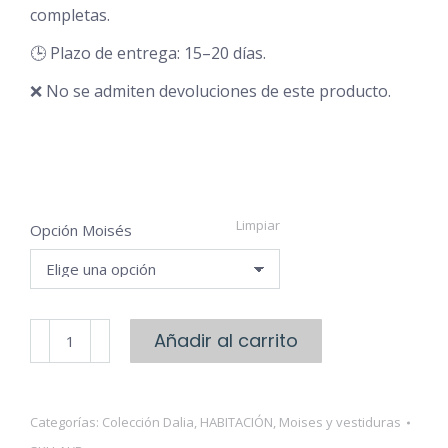
completas.
🕒 Plazo de entrega: 15–20 días.
❌ No se admiten devoluciones de este producto.
Limpiar
Opción Moisés
Moisés
Añadir al carrito
de
Mimbre
y
Categorías:
Colección Dalia
,
HABITACIÓN
,
Moises y vestiduras
Bambú