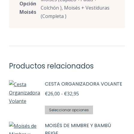
Opción
Colchón ), Moisés + Vestiduras
Moisés
(Completa )
Productos relacionados
CESTA ORGANIZADORA VOLANTE
Rango
€
26,00
-
€
32,95
de
Este
precios:
Seleccionar opciones
producto
desde
MOISÉS DE MIMBRE Y BAMBÚ
tiene
€26,00
BEIGE