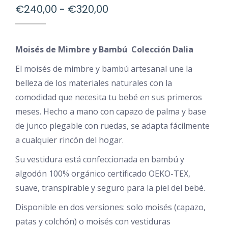
Rango
€
240,00
-
€
320,00
de
precios:
Moisés de Mimbre y Bambú Colección Dalia
desde
€240,00
El moisés de mimbre y bambú artesanal une la
belleza de los materiales naturales con la
hasta
comodidad que necesita tu bebé en sus primeros
€320,00
meses. Hecho a mano con capazo de palma y base
de junco plegable con ruedas, se adapta fácilmente
a cualquier rincón del hogar.
Su vestidura está confeccionada en bambú y
algodón 100% orgánico certificado OEKO-TEX,
suave, transpirable y seguro para la piel del bebé.
Disponible en dos versiones: solo moisés (capazo,
patas y colchón) o moisés con vestiduras