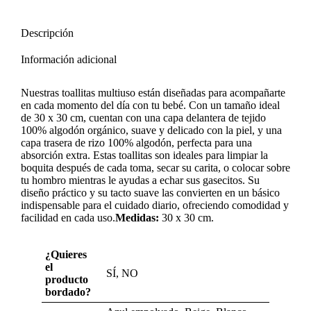
Descripción
Información adicional
Nuestras toallitas multiuso están diseñadas para acompañarte
en cada momento del día con tu bebé. Con un tamaño ideal
de 30 x 30 cm, cuentan con una capa delantera de tejido
100% algodón orgánico, suave y delicado con la piel, y una
capa trasera de rizo 100% algodón, perfecta para una
absorción extra. Estas toallitas son ideales para limpiar la
boquita después de cada toma, secar su carita, o colocar sobre
tu hombro mientras le ayudas a echar sus gasecitos. Su
diseño práctico y su tacto suave las convierten en un básico
indispensable para el cuidado diario, ofreciendo comodidad y
facilidad en cada uso.
Medidas:
30 x 30 cm.
¿Quieres
el
SÍ, NO
producto
bordado?