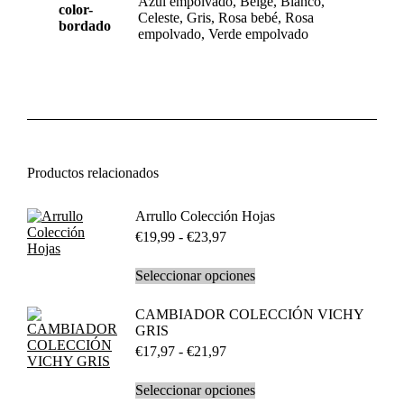
Azul empolvado, Beige, Blanco,
color-
Celeste, Gris, Rosa bebé, Rosa
bordado
empolvado, Verde empolvado
Productos relacionados
Arrullo Colección Hojas
Rango
€
19,99
-
€
23,97
de
precios:
Este
Seleccionar opciones
desde
producto
€19,99
tiene
CAMBIADOR COLECCIÓN VICHY
hasta
múltiples
GRIS
€23,97
variantes.
Rango
€
17,97
-
€
21,97
Las
de
opciones
precios:
se
Este
Seleccionar opciones
desde