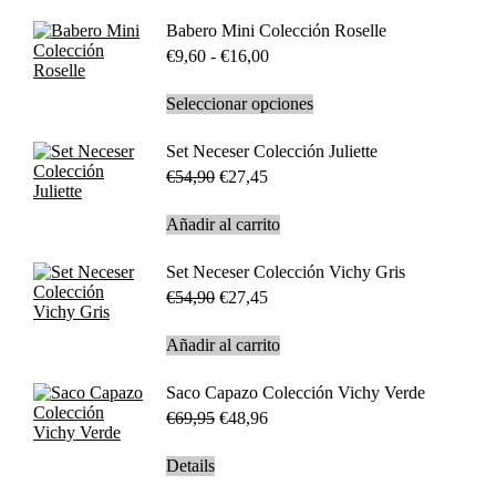
pueden
producto
€17,97
elegir
tiene
Babero Mini Colección Roselle
hasta
en
múltiples
€21,97
Rango
€
9,60
-
€
16,00
la
variantes.
de
página
Las
precios:
de
opciones
Este
Seleccionar opciones
desde
producto
se
producto
€9,60
pueden
tiene
Set Neceser Colección Juliette
hasta
elegir
múltiples
€16,00
El
El
€
54,90
€
27,45
en
variantes.
precio
precio
la
Las
original
actual
página
opciones
Añadir al carrito
era:
es:
de
se
€54,90.
€27,45.
producto
pueden
Set Neceser Colección Vichy Gris
elegir
El
El
€
54,90
€
27,45
en
precio
precio
la
original
actual
página
Añadir al carrito
era:
es:
de
€54,90.
€27,45.
producto
Saco Capazo Colección Vichy Verde
El
El
€
69,95
€
48,96
precio
precio
original
actual
Details
era:
es: