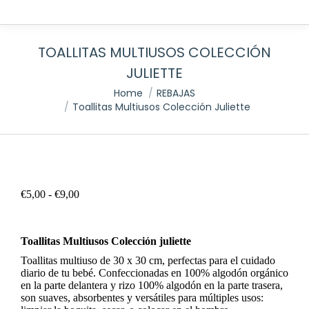
TOALLITAS MULTIUSOS COLECCIÓN
JULIETTE
You are here:
Home
REBAJAS
Toallitas Multiusos Colección Juliette
¡Oferta!
Rango
€
5,00
-
€
9,00
de
precios:
desde
Toallitas Multiusos Colección juliette
€5,00
hasta
Toallitas multiuso de 30 x 30 cm, perfectas para el cuidado
€9,00
diario de tu bebé. Confeccionadas en 100% algodón orgánico
en la parte delantera y rizo 100% algodón en la parte trasera,
son suaves, absorbentes y versátiles para múltiples usos: