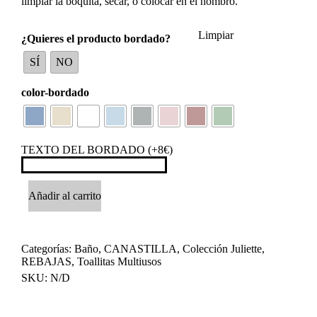
limpiar la boquita, secar, o colocar en el hombro.
Limpiar
¿Quieres el producto bordado?
SÍ
NO
color-bordado
TEXTO DEL BORDADO (+8€)
Añadir al carrito
Categorías:
Baño
,
CANASTILLA
,
Colección Juliette
,
REBAJAS
,
Toallitas Multiusos
SKU:
N/D