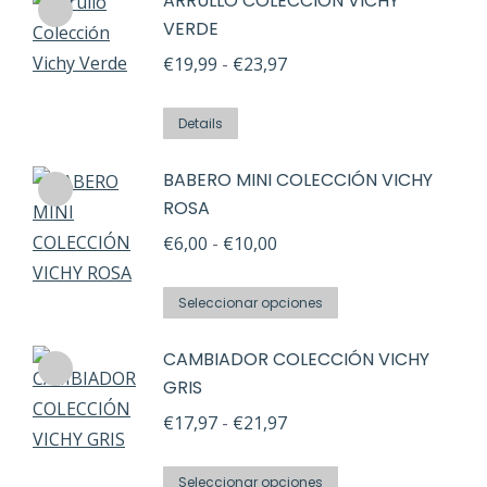
ARRULLO COLECCIÓN VICHY
tiene
€24,46
VERDE
múltiples
hasta
Rango
variantes.
€
19,99
-
€
23,97
€30,00
de
Las
Este
precios:
opciones
Details
producto
desde
se
BABERO MINI COLECCIÓN VICHY
tiene
€19,99
pueden
ROSA
múltiples
hasta
elegir
variantes.
Rango
€
6,00
-
€
10,00
€23,97
en
Las
de
la
Este
opciones
precios:
Seleccionar opciones
página
producto
se
desde
de
CAMBIADOR COLECCIÓN VICHY
tiene
pueden
€6,00
producto
GRIS
múltiples
elegir
hasta
Rango
variantes.
€
17,97
-
€
21,97
en
€10,00
de
Las
la
Este
precios:
opciones
Seleccionar opciones
página