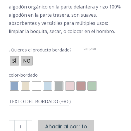
algodón orgánico en la parte delantera y rizo 100%
€9,00
algodón en la parte trasera, son suaves,
absorbentes y versátiles para múltiples usos:
limpiar la boquita, secar, o colocar en el hombro.
Limpiar
¿Quieres el producto bordado?
SÍ
NO
color-bordado
TEXTO DEL BORDADO (+8€)
Toallitas
Añadir al carrito