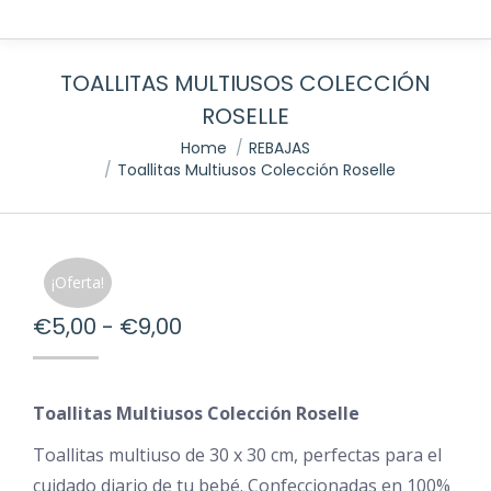
TOALLITAS MULTIUSOS COLECCIÓN
ROSELLE
You are here:
Home
REBAJAS
Toallitas Multiusos Colección Roselle
¡Oferta!
Rango
€
5,00
-
€
9,00
de
precios:
Toallitas Multiusos Colección Roselle
desde
€5,00
Toallitas multiuso de 30 x 30 cm, perfectas para el
cuidado diario de tu bebé. Confeccionadas en 100%
hasta