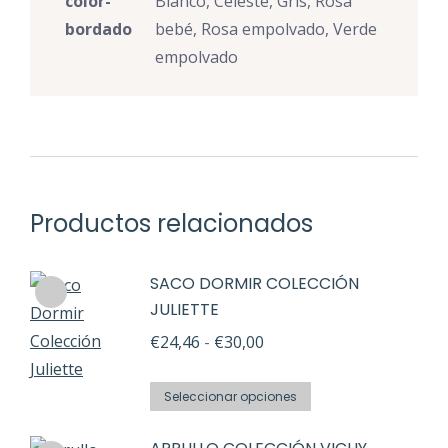
color-
Blanco, Celeste, Gris, Rosa
bordado
bebé, Rosa empolvado, Verde
empolvado
Productos relacionados
SACO DORMIR COLECCIÓN
JULIETTE
Rango
€
24,46
-
€
30,00
de
Este
precios:
Seleccionar opciones
producto
desde