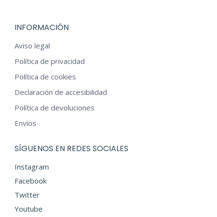
opciones
se
INFORMACIÓN
pueden
elegir
Aviso legal
en
Política de privacidad
la
Política de cookies
página
Declaración de accesibilidad
de
Política de devoluciones
producto
Envíos
SÍGUENOS EN REDES SOCIALES
Instagram
Facebook
Twitter
Youtube