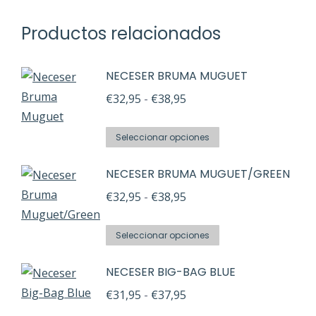
Productos relacionados
NECESER BRUMA MUGUET
Rango
€
32,95
-
€
38,95
de
Este
precios:
Seleccionar opciones
producto
desde
NECESER BRUMA MUGUET/GREEN
tiene
€32,95
múltiples
Rango
€
32,95
-
€
38,95
hasta
variantes.
de
€38,95
Este
Las
precios:
Seleccionar opciones
producto
opciones
desde
NECESER BIG-BAG BLUE
tiene
se
€32,95
múltiples
pueden
Rango
€
31,95
-
€
37,95
hasta
variantes.
elegir
de
€38,95