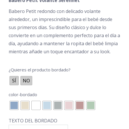
Babero Petit Volante Serennet
desde
€16,95
Babero Petit redondo con delicado volante
alrededor, un imprescindible para el bebé desde
hasta
sus primeros días. Su diseño clásico y dulce lo
€22,95
convierte en un complemento perfecto para el día a
día, ayudando a mantener la ropita del bebé limpia
mientras añade un toque encantador a su look.
¿Quieres el producto bordado?
SÍ
NO
color-bordado
TEXTO DEL BORDADO