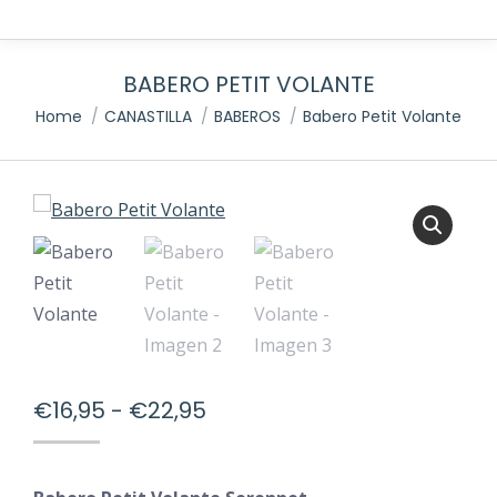
BABERO PETIT VOLANTE
You are here:
Home
CANASTILLA
BABEROS
Babero Petit Volante
Rango
€
16,95
-
€
22,95
de
precios: