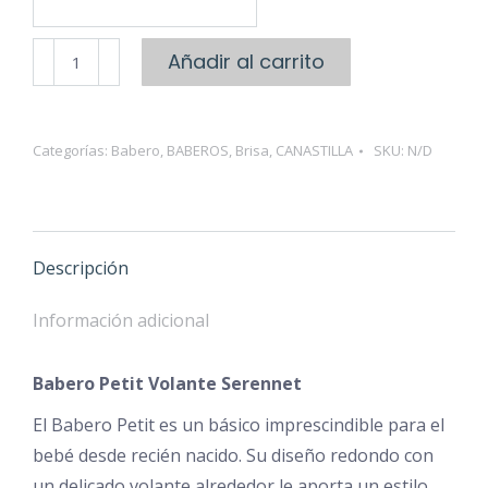
Babero
Añadir al carrito
Petit
Volante
cantidad
Categorías:
Babero
,
BABEROS
,
Brisa
,
CANASTILLA
SKU:
N/D
Descripción
Información adicional
Babero Petit Volante Serennet
El Babero Petit es un básico imprescindible para el
bebé desde recién nacido. Su diseño redondo con
un delicado volante alrededor le aporta un estilo