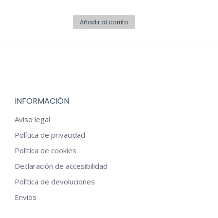
precio
Las
precio
la
original
opciones
actual
Añadir al carrito
página
era:
se
es:
de
€12,95.
pueden
€6,45.
producto
elegir
en
la
INFORMACIÓN
página
de
Aviso legal
producto
Política de privacidad
Política de cookies
Declaración de accesibilidad
Política de devoluciones
Envíos