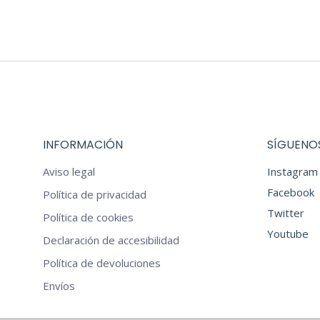
opciones
era:
es:
se
€54,00.
€43,20.
pueden
elegir
en
la
página
INFORMACIÓN
SÍGUENOS
de
producto
Aviso legal
Instagram
Facebook
Política de privacidad
Twitter
Política de cookies
Youtube
Declaración de accesibilidad
Política de devoluciones
Envíos