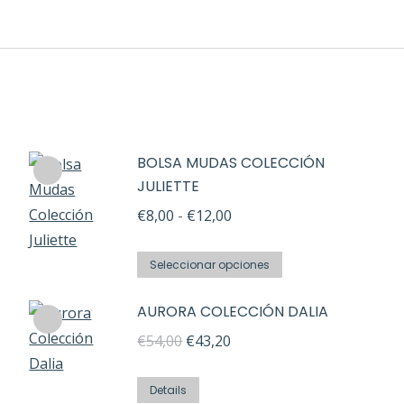
BOLSA MUDAS COLECCIÓN
JULIETTE
Rango
€
8,00
-
€
12,00
de
Este
precios:
Seleccionar opciones
producto
desde
AURORA COLECCIÓN DALIA
tiene
€8,00
múltiples
El
El
€
54,00
€
43,20
hasta
variantes.
precio
precio
€12,00
Las
original
actual
Details