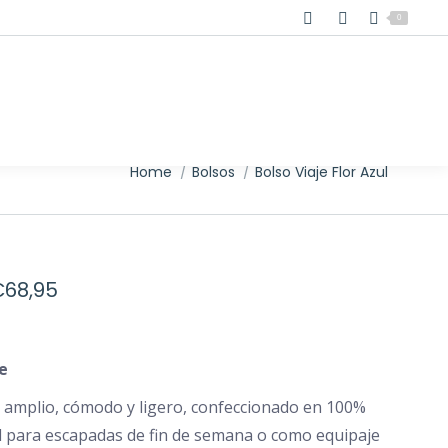
0
You are here:
Home
Bolsos
Bolso Viaje Flor Azul
Rango
€
68,95
de
precios:
je
desde
€62,95
e amplio, cómodo y ligero, confeccionado en 100%
l para escapadas de fin de semana o como equipaje
hasta