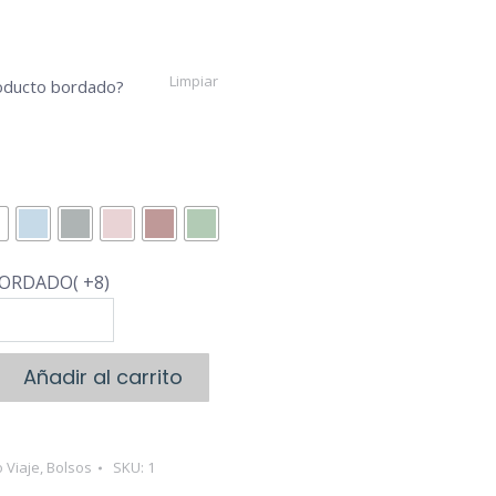
€68,95
Limpiar
roducto bordado?
ORDADO( +8)
Añadir al carrito
 Viaje
,
Bolsos
SKU:
1