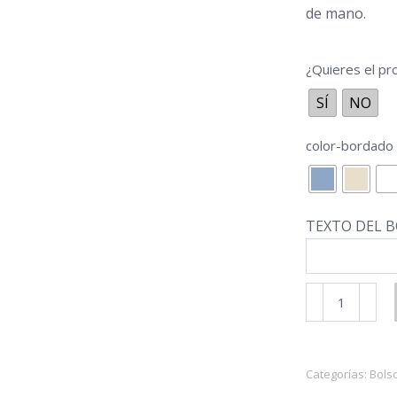
de mano.
¿Quieres el p
SÍ
NO
color-bordado
TEXTO DEL B
Bolso
Viaje
Flor
Azul
Categorías:
Bolso
cantidad