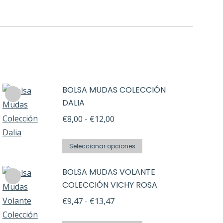
BOLSA MUDAS COLECCIÓN
DALIA
Rango
€
8,00
-
€
12,00
de
Este
precios:
Seleccionar opciones
producto
desde
BOLSA MUDAS VOLANTE
tiene
€8,00
COLECCIÓN VICHY ROSA
múltiples
hasta
Rango
variantes.
€
9,47
-
€
13,47
€12,00
de
Las