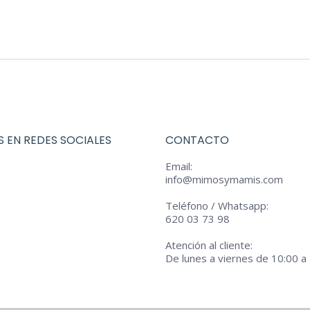
opciones
era:
es:
se
€54,00.
€43,20.
pueden
elegir
en
la
página
 EN REDES SOCIALES
CONTACTO
de
producto
Email:
info@mimosymamis.com
Teléfono / Whatsapp:
620 03 73 98
Atención al cliente:
De lunes a viernes de 10:00 a