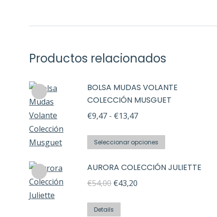
Productos relacionados
BOLSA MUDAS VOLANTE
COLECCIÓN MUSGUET
Rango
€
9,47
-
€
13,47
de
Este
precios:
Seleccionar opciones
producto
desde
AURORA COLECCIÓN JULIETTE
tiene
€9,47
múltiples
El
El
€
54,00
€
43,20
hasta
variantes.
precio
precio
€13,47
Las
original
actual
Details