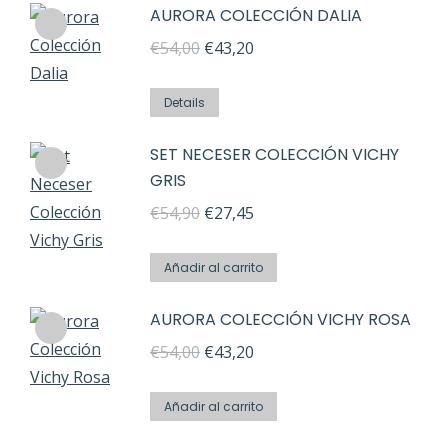
AURORA COLECCIÓN DALIA
se
página
€54,00.
€43,20.
pueden
El
El
de
€
54,00
€
43,20
elegir
precio
precio
producto
en
original
actual
Details
la
era:
es:
SET NECESER COLECCIÓN VICHY
página
€54,00.
€43,20.
GRIS
de
El
El
€
54,90
€
27,45
producto
precio
precio
original
actual
Añadir al carrito
era:
es:
AURORA COLECCIÓN VICHY ROSA
€54,90.
€27,45.
El
El
€
54,00
€
43,20
precio
precio
original
actual
Añadir al carrito
era:
es: