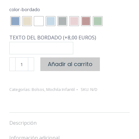
color-bordado
TEXTO DEL BORDADO (+8,00 EUROS)
Mochila
Añadir al carrito
Infantil
Colección
Dalia
Categorías:
Bolsos
,
Mochila Infantil
SKU:
N/D
cantidad
Descripción
Información adicional