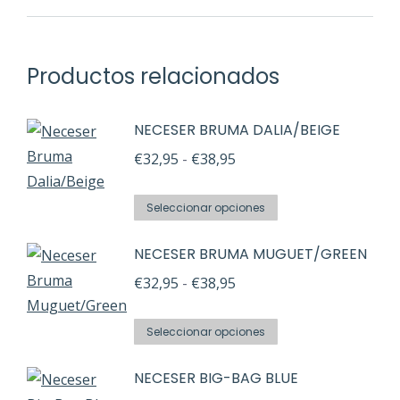
Productos relacionados
NECESER BRUMA DALIA/BEIGE
Rango
€
32,95
-
€
38,95
de
Este
precios:
Seleccionar opciones
producto
desde
NECESER BRUMA MUGUET/GREEN
tiene
€32,95
múltiples
Rango
€
32,95
-
€
38,95
hasta
variantes.
de
€38,95
Este
Las
precios:
Seleccionar opciones
producto
opciones
desde
NECESER BIG-BAG BLUE
tiene
se
€32,95