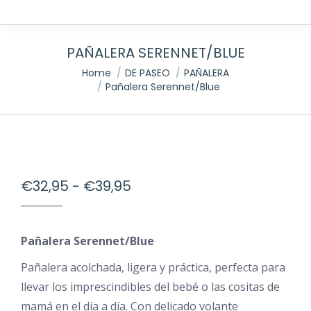
PAÑALERA SERENNET/BLUE
You are here:
Home
DE PASEO
PAÑALERA
Pañalera Serennet/Blue
Rango
€
32,95
-
€
39,95
de
precios:
Pañalera Serennet/Blue
desde
€32,95
Pañalera acolchada, ligera y práctica, perfecta para
llevar los imprescindibles del bebé o las cositas de
hasta
mamá en el día a día. Con delicado volante
€39,95