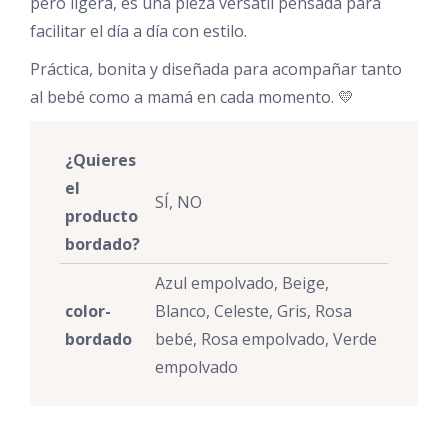
pero ligera, es una pieza versátil pensada para
facilitar el día a día con estilo.
Práctica, bonita y diseñada para acompañar tanto
al bebé como a mamá en cada momento. 💛
¿Quieres
el
SÍ, NO
producto
bordado?
Azul empolvado, Beige,
color-
Blanco, Celeste, Gris, Rosa
bordado
bebé, Rosa empolvado, Verde
empolvado