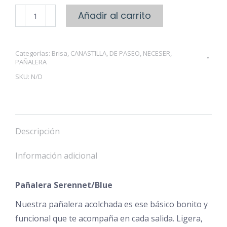
Pañalera
Añadir al carrito
Serennet/Blue
cantidad
Categorías:
Brisa
,
CANASTILLA
,
DE PASEO
,
NECESER
,
PAÑALERA
SKU:
N/D
Descripción
Información adicional
Pañalera Serennet/Blue
Nuestra pañalera acolchada es ese básico bonito y
funcional que te acompaña en cada salida. Ligera,