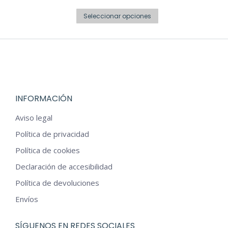
elegir
de
producto
Este
en
precios:
Seleccionar opciones
producto
la
desde
tiene
página
€12,00
múltiples
de
hasta
variantes.
producto
€15,00
Las
INFORMACIÓN
opciones
se
Aviso legal
pueden
Política de privacidad
elegir
Política de cookies
en
Declaración de accesibilidad
la
Política de devoluciones
página
Envíos
de
producto
SÍGUENOS EN REDES SOCIALES