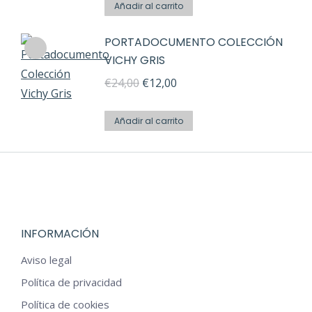
original
actual
Añadir al carrito
página
era:
es:
de
PORTADOCUMENTO COLECCIÓN
€24,00.
€12,00.
producto
VICHY GRIS
El
El
€
24,00
€
12,00
precio
precio
original
actual
Añadir al carrito
era:
es:
€24,00.
€12,00.
INFORMACIÓN
Aviso legal
Política de privacidad
Política de cookies